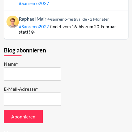
Mair
#Sanremo2027
auf
Bluesky
Beitrag
Raphael Mair
@sanremo-festival.de
2 Monaten
ansehen
von
#Sanremo2027
findet vom 16. bis zum 20. Februar
Raphael
statt! 🥳
Mair
auf
Bluesky
Blog abonnieren
ansehen
Name*
E-Mail-Adresse*