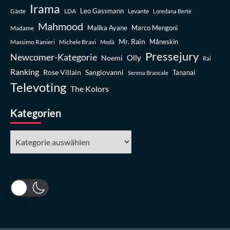
Irama
Leo Gassmann
Gäste
LDA
Levante
Loredana Bertè
Mahmood
Madame
Malika Ayane
Marco Mengoni
Mr. Rain
Massimo Ranieri
Michele Bravi
Måneskin
Modà
Pressejury
Newcomer-Kategorie
Olly
Noemi
Rai
Ranking
Rose Villain
Sangiovanni
Tananai
Serena Brancale
Televoting
The Kolors
Kategorien
Kategorien