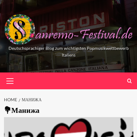
Skip
to
content
Deutschsprachiger Blog zum wichtigsten Popmusikwettbewerb
Italiens
Primary
Menu
HOME
МАНИЖА
Манижа