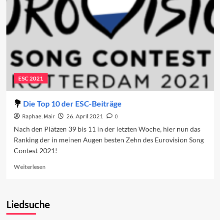
ESC 2021
Die Top 10 der ESC-Beiträge
Raphael Mair
26. April 2021
0
Nach den Plätzen 39 bis 11 in der letzten Woche, hier nun das
Ranking der in meinen Augen besten Zehn des Eurovision Song
Contest 2021!
Read
Weiterlesen
more
about
Die
Liedsuche
Top
10