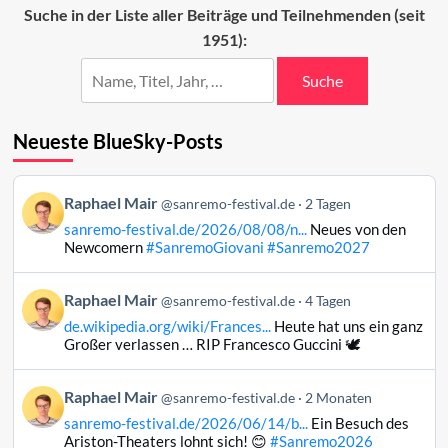
der
Suche in der Liste aller Beiträge und Teilnehmenden (seit
ESC-
1951):
Beiträge
Suche
Neueste BlueSky-Posts
Beitrag
Raphael Mair
@sanremo-festival.de
2 Tagen
von
sanremo-festival.de/2026/08/08/n...
Neues von den
Raphael
Newcomern
#SanremoGiovani
#Sanremo2027
Mair
auf
Beitrag
Raphael Mair
Bluesky
@sanremo-festival.de
4 Tagen
von
ansehen
de.wikipedia.org/wiki/Frances...
Heute hat uns ein ganz
Raphael
Großer verlassen … RIP Francesco Guccini 🕊️
Mair
auf
Beitrag
Raphael Mair
Bluesky
@sanremo-festival.de
2 Monaten
von
ansehen
sanremo-festival.de/2026/06/14/b...
Ein Besuch des
Raphael
Ariston-Theaters lohnt sich! 😊
#Sanremo2026