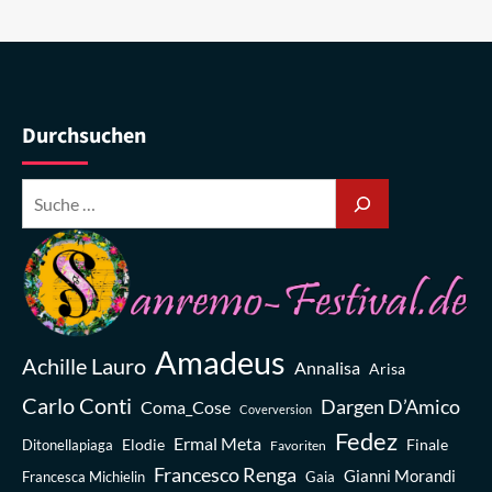
Durchsuchen
Amadeus
Achille Lauro
Annalisa
Arisa
Carlo Conti
Dargen D’Amico
Coma_Cose
Coverversion
Fedez
Ermal Meta
Elodie
Finale
Ditonellapiaga
Favoriten
Francesco Renga
Gianni Morandi
Francesca Michielin
Gaia