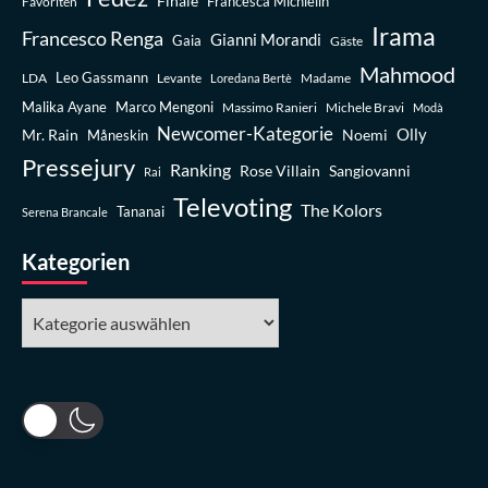
Finale
Favoriten
Francesca Michielin
Irama
Francesco Renga
Gianni Morandi
Gaia
Gäste
Mahmood
Leo Gassmann
LDA
Levante
Madame
Loredana Bertè
Malika Ayane
Marco Mengoni
Massimo Ranieri
Michele Bravi
Modà
Newcomer-Kategorie
Olly
Mr. Rain
Noemi
Måneskin
Pressejury
Ranking
Rose Villain
Sangiovanni
Rai
Televoting
The Kolors
Tananai
Serena Brancale
Kategorien
Kategorien