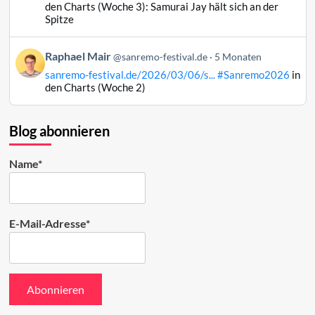
Raphael
den Charts (Woche 3): Samurai Jay hält sich an der
Mair
Spitze
auf
Bluesky
Beitrag
Raphael Mair
@sanremo-festival.de
5 Monaten
ansehen
von
sanremo-festival.de/2026/03/06/s...
#Sanremo2026
in
Raphael
den Charts (Woche 2)
Mair
auf
Bluesky
Blog abonnieren
ansehen
Name*
E-Mail-Adresse*