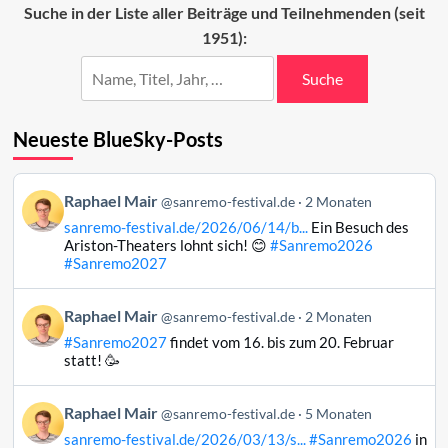
Regeln
Suche in der Liste aller Beiträge und Teilnehmenden (seit
1951):
Suche
Neueste BlueSky-Posts
Beitrag
Raphael Mair
@sanremo-festival.de
2 Monaten
von
sanremo-festival.de/2026/06/14/b...
Ein Besuch des
Raphael
Ariston-Theaters lohnt sich! 😊
#Sanremo2026
Mair
#Sanremo2027
auf
Bluesky
Beitrag
Raphael Mair
@sanremo-festival.de
2 Monaten
ansehen
von
#Sanremo2027
findet vom 16. bis zum 20. Februar
Raphael
statt! 🥳
Mair
auf
Beitrag
Raphael Mair
Bluesky
@sanremo-festival.de
5 Monaten
von
ansehen
sanremo-festival.de/2026/03/13/s...
#Sanremo2026
in