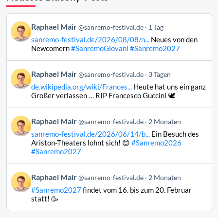
Beitrag
Raphael Mair
@sanremo-festival.de
1 Tag
von
sanremo-festival.de/2026/08/08/n...
Neues von den
Raphael
Newcomern
#SanremoGiovani
#Sanremo2027
Mair
auf
Beitrag
Raphael Mair
Bluesky
@sanremo-festival.de
3 Tagen
von
ansehen
de.wikipedia.org/wiki/Frances...
Heute hat uns ein ganz
Raphael
Großer verlassen … RIP Francesco Guccini 🕊️
Mair
auf
Beitrag
Raphael Mair
Bluesky
@sanremo-festival.de
2 Monaten
von
ansehen
sanremo-festival.de/2026/06/14/b...
Ein Besuch des
Raphael
Ariston-Theaters lohnt sich! 😊
#Sanremo2026
Mair
#Sanremo2027
auf
Bluesky
Beitrag
Raphael Mair
@sanremo-festival.de
2 Monaten
ansehen
von
#Sanremo2027
findet vom 16. bis zum 20. Februar
Raphael
statt! 🥳
Mair
auf