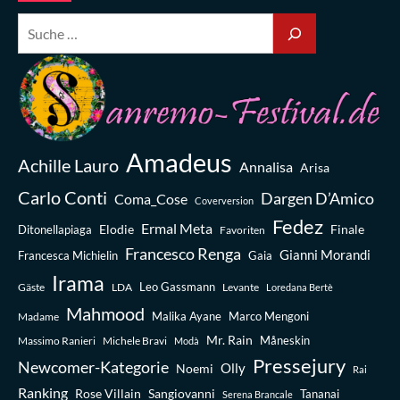
Amadeus
Achille Lauro
Annalisa
Arisa
Carlo Conti
Dargen D’Amico
Coma_Cose
Coverversion
Fedez
Ermal Meta
Elodie
Finale
Ditonellapiaga
Favoriten
Francesco Renga
Gianni Morandi
Francesca Michielin
Gaia
Irama
Leo Gassmann
Gäste
LDA
Levante
Loredana Bertè
Mahmood
Madame
Malika Ayane
Marco Mengoni
Mr. Rain
Massimo Ranieri
Michele Bravi
Måneskin
Modà
Pressejury
Newcomer-Kategorie
Olly
Noemi
Rai
Ranking
Rose Villain
Sangiovanni
Tananai
Serena Brancale