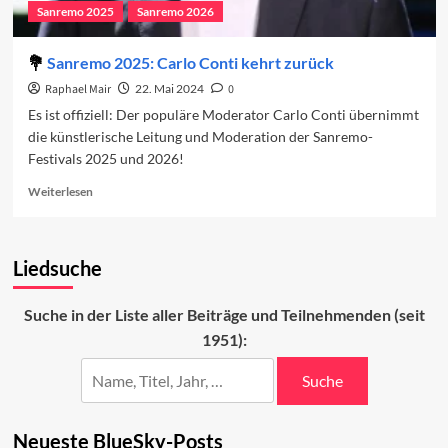
Sanremo 2025
Sanremo 2026
Sanremo 2025: Carlo Conti kehrt zurück
Raphael Mair
22. Mai 2024
0
Es ist offiziell: Der populäre Moderator Carlo Conti übernimmt
die künstlerische Leitung und Moderation der Sanremo-
Festivals 2025 und 2026!
Read
Weiterlesen
more
about
Sanremo
Liedsuche
2025:
Carlo
Conti
Suche in der Liste aller Beiträge und Teilnehmenden (seit
kehrt
1951):
zurück
Suche
Neueste BlueSky-Posts