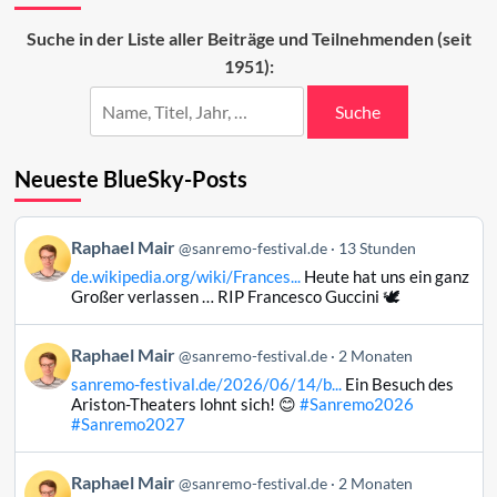
des
Sanremo-
Suche in der Liste aller Beiträge und Teilnehmenden (seit
Festivals
1951):
2023
Suche
Neueste BlueSky-Posts
Beitrag
Raphael Mair
@sanremo-festival.de
13 Stunden
von
de.wikipedia.org/wiki/Frances...
Heute hat uns ein ganz
Raphael
Großer verlassen … RIP Francesco Guccini 🕊️
Mair
auf
Beitrag
Raphael Mair
Bluesky
@sanremo-festival.de
2 Monaten
von
ansehen
sanremo-festival.de/2026/06/14/b...
Ein Besuch des
Raphael
Ariston-Theaters lohnt sich! 😊
#Sanremo2026
Mair
#Sanremo2027
auf
Bluesky
Beitrag
Raphael Mair
@sanremo-festival.de
2 Monaten
ansehen