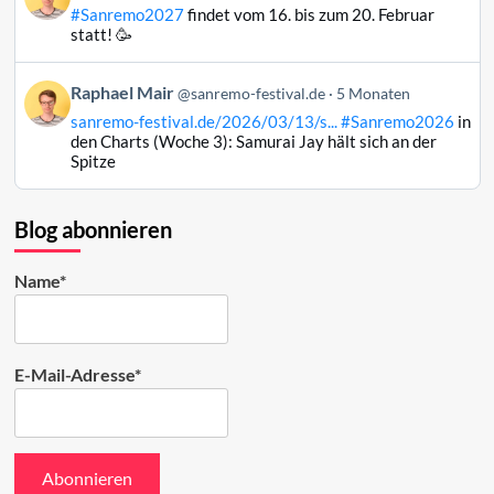
von
#Sanremo2027
findet vom 16. bis zum 20. Februar
Raphael
statt! 🥳
Mair
auf
Beitrag
Raphael Mair
Bluesky
@sanremo-festival.de
5 Monaten
von
ansehen
sanremo-festival.de/2026/03/13/s...
#Sanremo2026
in
Raphael
den Charts (Woche 3): Samurai Jay hält sich an der
Mair
Spitze
auf
Bluesky
ansehen
Blog abonnieren
Name*
E-Mail-Adresse*