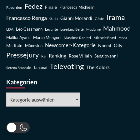
Fedez
Finale
Favoriten
Francesca Michielin
Irama
Francesco Renga
Gianni Morandi
Gaia
Gäste
Mahmood
Leo Gassmann
LDA
Levante
Madame
Loredana Bertè
Malika Ayane
Marco Mengoni
Massimo Ranieri
Michele Bravi
Modà
Newcomer-Kategorie
Olly
Mr. Rain
Noemi
Måneskin
Pressejury
Ranking
Rose Villain
Sangiovanni
Rai
Televoting
The Kolors
Tananai
Serena Brancale
Kategorien
Kategorien