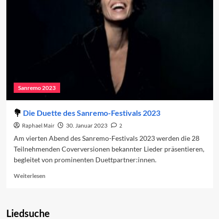
Sanremo 2023
Die Duette des Sanremo-Festivals 2023
Raphael Mair
30. Januar 2023
2
Am vierten Abend des Sanremo-Festivals 2023 werden die 28
Teilnehmenden Coverversionen bekannter Lieder präsentieren,
begleitet von prominenten Duettpartner:innen.
Read
Weiterlesen
more
about
Die
Liedsuche
Duette