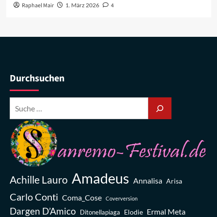
Raphael Mair
1. März 2026
4
Durchsuchen
Amadeus
Achille Lauro
Annalisa
Arisa
Carlo Conti
Coma_Cose
Coverversion
Dargen D’Amico
Ermal Meta
Elodie
Ditonellapiaga